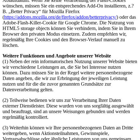
Ablaufdatum. Wenn Sie keine Verarbeitung der Flash-Cookies
wünschen, müssen Sie ein entsprechendes Add-On installieren, z.?
B. „Better Privacy“ für Mozilla Firefox
(
https://addons.mozilla.org/de/firefox/addon/betterprivacy/
) oder das
Adobe-Flash-Killer-Cookie für Google Chrome. Die Nutzung von
HTML5 storage objects können Sie verhindern, indem Sie in Ihrem
Browser den privaten Modus einsetzen. Zudem empfehlen wir,
regelmäßig Ihre Cookies und den Browser-Verlauf manuell zu
löschen.
Weitere Funktionen und Angebote unserer Website
(1) Neben der rein informatorischen Nutzung unserer Website bieten
wir verschiedene Leistungen an, die Sie bei Interesse nutzen
können. Dazu müssen Sie in der Regel weitere personenbezogene
Daten angeben, die wir zur Erbringung der jeweiligen Leistung
nutzen und für die die zuvor genannten Grundsätze zur
Datenverarbeitung gelten.
(2) Teilweise bedienen wir uns zur Verarbeitung Ihrer Daten
externer Dienstleister. Diese wurden von uns sorgfältig ausgewählt
und beauftragt, sind an unsere Weisungen gebunden und werden
regelmäßig kontrolliert.
(3) Weiterhin können wir Ihre personenbezogenen Daten an Dritte
weitergeben, wenn Aktionsteilnahmen, Gewinnspiele,
Vertragsabschlüsse oder ähnliche Leistungen von uns gemeinsam